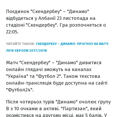
Поєдинок "Скендербеу" – "Динамо"
відбудеться у Албанії 23 листопада на
стадіоні "Скендербеу". Гра розпочнеться о
22:05.
ЧИТАЙТЕ ТАКОЖ:
СКЕНДЕРБЕУ – ДИНАМО: ПРОГНОЗ НА МАТЧ
ЛІГИ ЄВРОПИ 2017/2018
Матч "Скендербеу" – "Динамо" дивитися
онлайн глядачі зможуть на каналах
"Україна" та "Футбол 2". Також текстова
онлайн-трансляція буде доступна на сайті
"Футбол24".
Після чотирьох турів "Динамо" очолює групу
B з 10 очками в активі. "Партизан", який
розмістився на другому місці, має 5 балів. У