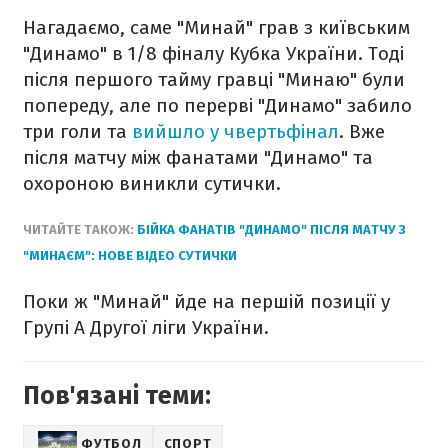
Нагадаємо, саме "Минай" грав з київським
"Динамо" в 1/8 фіналу Кубка України. Тоді
після першого тайму гравці "Минаю" були
попереду, але по перерві "Динамо" забило
три голи та
вийшло у чвертьфінал
. Вже
після матчу між фанатами "Динамо" та
охороною виникли сутички.
ЧИТАЙТЕ ТАКОЖ:
БІЙКА ФАНАТІВ "ДИНАМО" ПІСЛЯ МАТЧУ З
"МИНАЄМ": НОВЕ ВІДЕО СУТИЧКИ
Поки ж "Минай" йде на першій позиції у
Групі A Другої ліги України.
Пов'язані теми:
ФУТБОЛ
СПОРТ