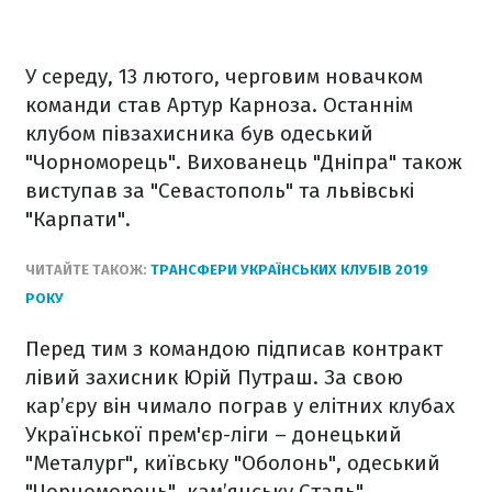
У середу, 13 лютого, черговим новачком
команди став Артур Карноза. Останнім
клубом півзахисника був одеський
"Чорноморець". Вихованець "Дніпра" також
виступав за "Севастополь" та львівські
"Карпати".
ЧИТАЙТЕ ТАКОЖ:
ТРАНСФЕРИ УКРАЇНСЬКИХ КЛУБІВ 2019
РОКУ
Перед тим з командою підписав контракт
лівий захисник Юрій Путраш. За свою
кар’єру він чимало пограв у елітних клубах
Української прем'єр-ліги – донецький
"Металург", київську "Оболонь", одеський
"Чорноморець", кам’янську Сталь",