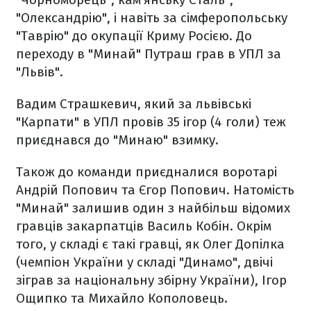
"Олександрію", і навіть за сімферопольську
"Таврію" до окупації Криму Росією. До
переходу в "Минай" Путраш грав в УПЛ за
"Львів".
Вадим Страшкевич, який за львівські
"Карпати" в УПЛ провів 35 ігор (4 голи) теж
приєднався до "Минаю" взимку.
Також до команди приєдналися воротарі
Андрій Попович та Єгор Попович. Натомість
"Минай" залишив один з найбільш відомих
гравців закарпатців Василь Кобін. Окрім
того, у складі є такі гравці, як Олег Допілка
(чемпіон України у складі "Динамо", двічі
зіграв за національну збірну України), Ігор
Ощипко та Михайло Кополовець.