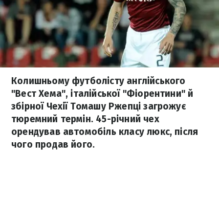
Колишньому футболісту англійського
"Вест Хема", італійської "Фіорентини" й
збірної Чехії Томашу Ржепці загрожує
тюремний термін. 45-річний чех
орендував автомобіль класу люкс, після
чого продав його.