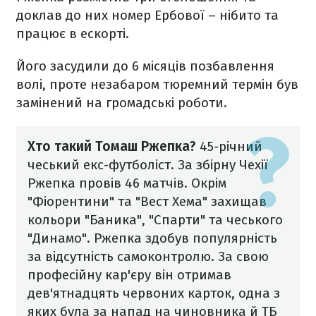
доклав до них номер Ербової – нібито та
працює в ескорті.
Його засудили до 6 місяців позбавлення
волі, проте незабаром тюремний термін був
замінений на громадські роботи.
Хто такий Томаш Ржепка?
45-річний
чеський екс-футболіст. За збірну Чехії
Ржепка провів 46 матчів. Окрім
"Фіорентини" та "Вест Хема" захищав
кольори "Баника", "Спарти" та чеського
"Динамо". Ржепка здобув популярність
за відсутність самоконтролю. За свою
професійну кар'єру він отримав
дев'ятнадцять червоних карток, одна з
яких була за напад на чиновника й ТБ