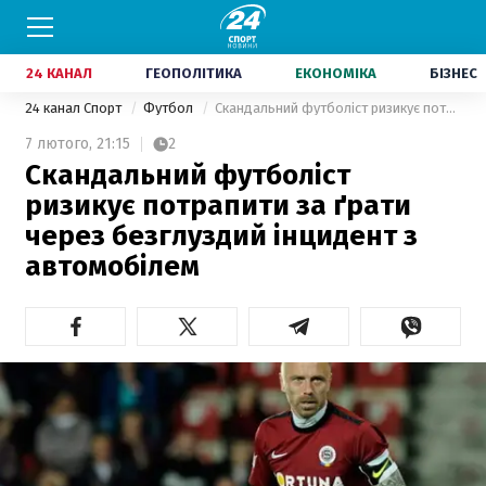
24 КАНАЛ
ГЕОПОЛІТИКА
ЕКОНОМІКА
БІЗНЕС
24 канал Спорт
Футбол
Скандальний футболіст ризикує потрапити за ґрати через безглуздий інцидент з автомобілем
7 лютого,
21:15
2
Скандальний футболіст
ризикує потрапити за ґрати
через безглуздий інцидент з
автомобілем