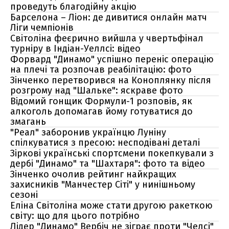
проведуть благодійну акцію
Барселона – Ліон: де дивитися онлайн матч
Ліги чемпіонів
Світоліна феєрично вийшла у чвертьфінал
турніру в Індіан-Уеллсі: відео
Форвард "Динамо" успішно переніс операцію
на плечі та розпочав реабілітацію: фото
Зінченко перетворився на Коноплянку після
розгрому над "Шальке": яскраве фото
Відомий гонщик Формули-1 розповів, як
алкоголь допомагав йому готуватися до
змагань
"Реал" заборонив українцю Луніну
спілкуватися з пресою: несподівані деталі
Зіркові українські спортсмени покепкували з
дербі "Динамо" та "Шахтаря": фото та відео
Зінченко очолив рейтинг найкращих
захисників "Манчестер Сіті" у нинішньому
сезоні
Еліна Світоліна може стати другою ракеткою
світу: що для цього потрібно
Лідер "Динамо" Вербіч не зіграє проти "Челсі"