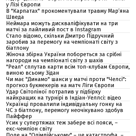
у Лізі Європи
В "Карпатах" прокоментували травму Мар’яна
Шведа
Неймара можуть дискваліфікувати на три
матчі за лайливий пост в Instagram
Стало відомо, скільки Дмитро Підручний
заробив за перемогу на чемпіонаті світу з
біатлону
Жіноча збірна України побореться за срібні
нагороди на чемпіонаті світу з шахів
"Реал" сплутав карти всім топ-клубам Європи,
виною всьому Зідан
Чи має "Динамо" шанси у матчі проти "Челсі":
прогноз букмекерів на матч Ліги Європи
Удар Світоліної потрапив у підбірку
найкращих на турнірі в Індіан-Уеллсі: відео
Українці провалили індивідуальну гонку на
ЧС з біатлону, перемогу неочікувано здобув
Пайффер
Усик у супертяжах теж забере всі пояси, –
екс-чемпіон світу
Поле на "Олімпійському" – це катастрофа, –