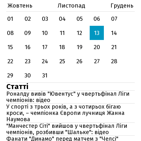
Жовтень
Листопад
Грудень
01
02
03
04
05
06
07
08
09
10
11
12
13
14
15
16
17
18
19
20
21
22
23
24
25
26
27
28
29
30
31
Статті
Роналду вивів "Ювентус" у чвертьфінал Ліги
чемпіонів: відео
У спорті з трьох років, а з чотирьох бігаю
кроси, – чемпіонка Європи лучниця Жанна
Наумова
"Манчестер Сіті" вийшов у чвертьфінал Ліги
чемпіонів, розбивши "Шальке": відео
Фанати "Динамо" перед матчем з "Челсі"