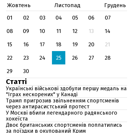
Жовтень
Листопад
Грудень
01
02
03
04
05
06
07
08
09
10
11
12
13
14
15
16
17
18
19
20
21
22
23
24
25
26
27
28
29
30
Статті
Українські військові здобули першу медаль на
"Іграх нескорених" у Канаді
Трамп пригрозив звільненням спортсменів
через антирасистський протест
У Москві вбили легендарного радянського
хокеїста
Двоє британських спортсменів поплатились
за поїздки в окупований Крим