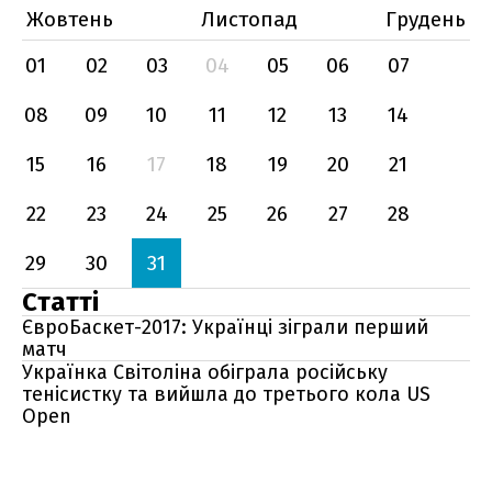
Жовтень
Листопад
Грудень
01
02
03
04
05
06
07
08
09
10
11
12
13
14
15
16
17
18
19
20
21
22
23
24
25
26
27
28
29
30
31
Статті
ЄвроБаскет-2017: Українці зіграли перший
матч
Українка Світоліна обіграла російську
тенісистку та вийшла до третього кола US
Open