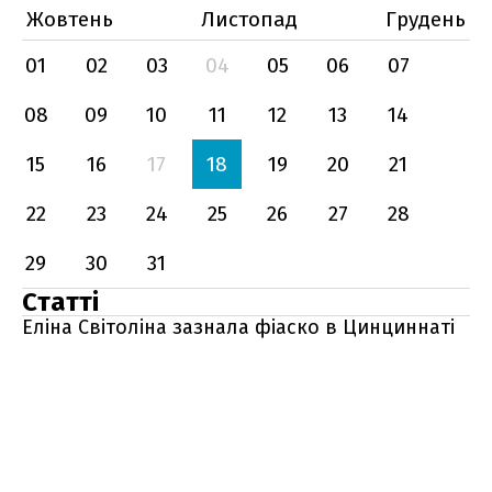
Жовтень
Листопад
Грудень
01
02
03
04
05
06
07
08
09
10
11
12
13
14
15
16
17
18
19
20
21
22
23
24
25
26
27
28
29
30
31
Статті
Еліна Світоліна зазнала фіаско в Цинциннаті