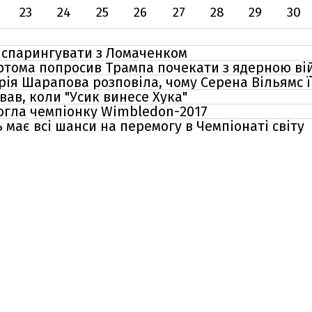
23
24
25
26
27
28
29
30
 спарингувати з Ломаченком
ртома попросив Трампа почекати з ядерною в
рія Шарапова розповіла, чому Серена Вільямс 
ав, коли "Усик винесе Хука"
огла чемпіонку Wimbledon-2017
має всі шанси на перемогу в Чемпіонаті світу