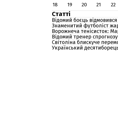
18
19
20
21
22
Статті
Відомий боєць відмовився
Знаменитий футболіст жа
Ворожнеча тенісисток: Ма
Відомий тренер спрогнозув
Світоліна блискуче перем
Український десятиборець 