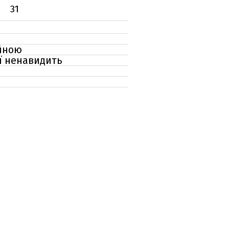
31
ійною
її ненавидить