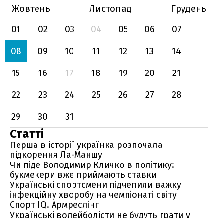
Жовтень
Листопад
Грудень
01
02
03
04
05
06
07
08
09
10
11
12
13
14
15
16
17
18
19
20
21
22
23
24
25
26
27
28
29
30
31
Статті
Перша в історії українка розпочала
підкорення Ла-Маншу
Чи піде Володимир Кличко в політику:
букмекери вже приймають ставки
Українські спортсмени підчепили важку
інфекційну хворобу на чемпіонаті світу
Спорт IQ. Армреслінг
Українські волейболісти не будуть грати у