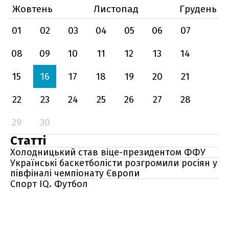
Жовтень
Листопад
Грудень
01
02
03
04
05
06
07
08
09
10
11
12
13
14
15
16
17
18
19
20
21
22
23
24
25
26
27
28
29
30
Статті
Холодницький став віце-президентом ФФУ
Українські баскетболісти розгромили росіян у
півфіналі чемпіонату Європи
Спорт IQ. Футбол