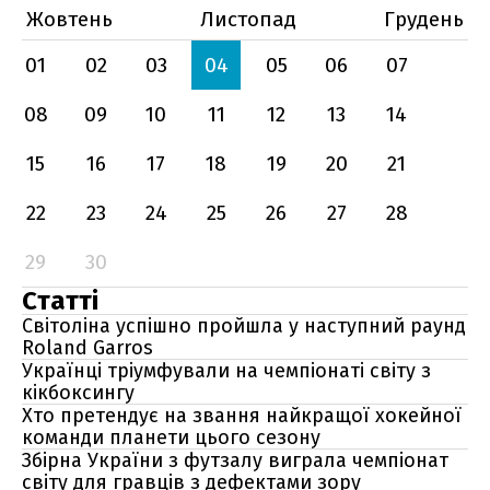
Жовтень
Листопад
Грудень
01
02
03
04
05
06
07
08
09
10
11
12
13
14
15
16
17
18
19
20
21
22
23
24
25
26
27
28
29
30
Статті
Світоліна успішно пройшла у наступний раунд
Roland Garros
Українці тріумфували на чемпіонаті світу з
кікбоксингу
Хто претендує на звання найкращої хокейної
команди планети цього сезону
Збірна України з футзалу виграла чемпіонат
світу для гравців з дефектами зору