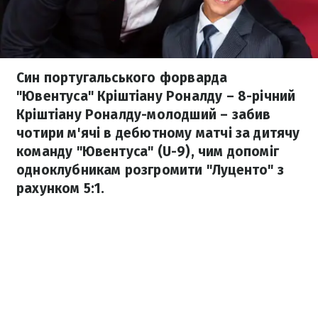
Син португальського форварда
"Ювентуса" Кріштіану Роналду – 8-річний
Кріштіану Роналду-молодший – забив
чотири м'ячі в дебютному матчі за дитячу
команду "Ювентуса" (U-9), чим допоміг
одноклубникам розгромити "Луценто" з
рахунком 5:1.