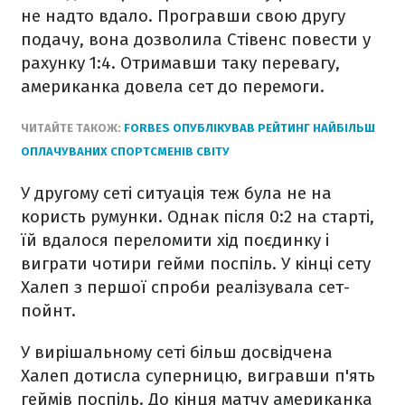
не надто вдало. Програвши свою другу
подачу, вона дозволила Стівенс повести у
рахунку 1:4. Отримавши таку перевагу,
американка довела сет до перемоги.
ЧИТАЙТЕ ТАКОЖ:
FORBES ОПУБЛІКУВАВ РЕЙТИНГ НАЙБІЛЬШ
ОПЛАЧУВАНИХ СПОРТСМЕНІВ СВІТУ
У другому сеті ситуація теж була не на
користь румунки. Однак після 0:2 на старті,
їй вдалося переломити хід поєдинку і
виграти чотири гейми поспіль. У кінці сету
Халеп з першої спроби реалізувала сет-
пойнт.
У вирішальному сеті більш досвідчена
Халеп дотисла суперницю, вигравши п'ять
геймів поспіль. До кінця матчу американка