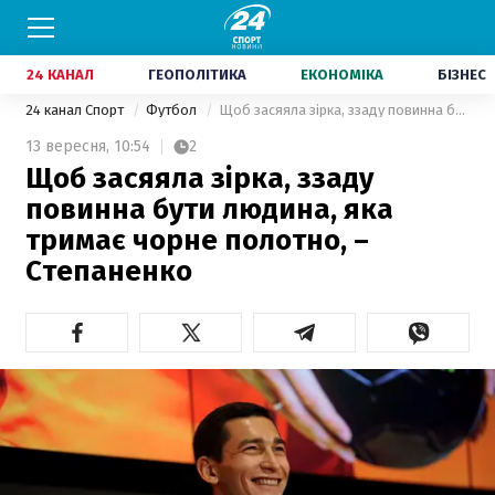
24 КАНАЛ
ГЕОПОЛІТИКА
ЕКОНОМІКА
БІЗНЕС
24 канал Спорт
Футбол
Щоб засяяла зірка, ззаду повинна бути людина, яка тримає чорне полотно, – Степаненко
13 вересня,
10:54
2
Щоб засяяла зірка, ззаду
повинна бути людина, яка
тримає чорне полотно, –
Степаненко