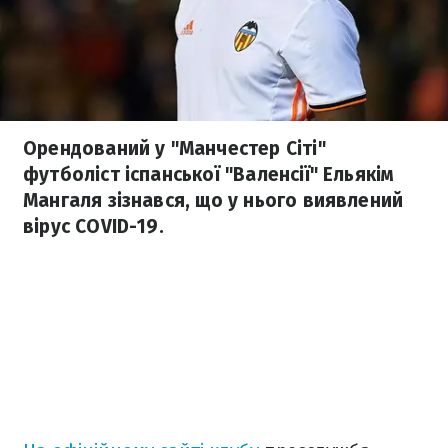
Орендований у "Манчестер Сіті"
футболіст іспанської "Валенсії" Ельякім
Мангаля зізнався, що у нього виявлений
вірус COVID-19.