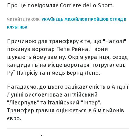
Про це повідомляє Corriere dello Sport.
ЧИТАЙТЕ ТАКОЖ:
УКРАЇНЕЦЬ МИХАЙЛЮК ПРОЙШОВ ОГЛЯД В
КЛУБІ НБА
Причиною для трансферу є те, що "Наполі"
покинув воротар Пепе Рейна, і вони
шукають йому заміну. Окрім українця, серед
кандидатів на місце воротаря потругалець
Руї Патрісіу та німець Бернд Лено.
Нагадаємо, до цього зацікавленість в Андрії
Луніні висловлював англійський
"Ліверпуль" та італійський "Інтер".
Трансфер гравця оцінюється в 6 мільйонів
євро.