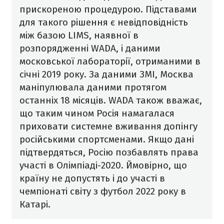
прискореною процедурою
. Підставами
для такого
ріш
ення є невідповідність
між базою LIMS, наявної в
розпорядженні WADA, і даними
московської лабораторії, отриманими в
січні 2019 року.
За даними ЗМІ, Москва
маніпулювала даними протягом
останніх 18 місяців. WADA також вважає,
що таким чином Росія намагалася
приховати системне вживання допінгу
російськими спортсменами. Якщо дані
підтвердяться, Росію позбавлять права
участі в Олімпіаді-2020. Ймовірно, що
країну не допустять і до участі в
чемпіонаті світу з футбол 2022 року в
Катарі.