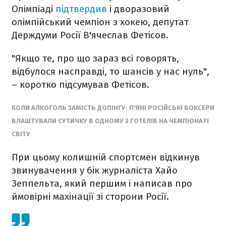
Олімпіаді
підтвердив
і дворазовий
олімпійський чемпіон з хокею, депутат
Держдуми Росії В'ячеслав Фетісов.
"Якщо те, про що зараз всі говорять,
відбулося насправді, то шансів у нас нуль",
– коротко підсумував Фетісов.
КОЛИ АЛКОГОЛЬ ЗАМІСТЬ ДОПІНГУ: П'ЯНІ РОСІЙСЬКІ БОКСЕРИ
ВЛАШТУВАЛИ СУТИЧКУ В ОДНОМУ З ГОТЕЛІВ НА ЧЕМПІОНАТІ
СВІТУ
При цьому колишній спортсмен відкинув
звинувачення у бік журналіста Хайо
Зеппельта, який першим і написав про
ймовірні махінації зі сторони Росії.