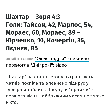
Шахтар – Зоря 4:3
Голи:
Тайсон, 42, Марлос, 54,
Мораес, 60, Мораес, 89 –
Юрченко, 10, Кочергін, 35,
Лєднєв, 85
"Олександрія" впевнено
ЧИТАЙТЕ ТАКОЖ:
перемогла "Дніпро-1": відео
"Шахтар" на старті сезону виграв шість
матчів поспіль та впевнено лідирує у
турнірній таблиці. Посунути "гірників" з
першого місця найближчим часом не зможе
ніхто.