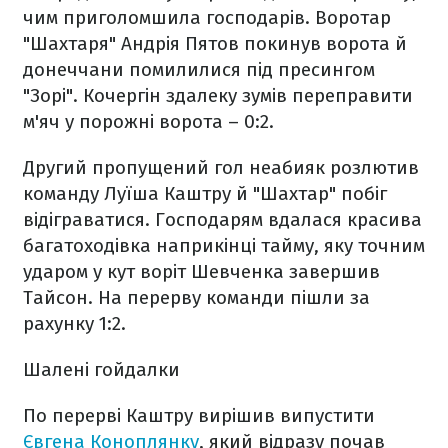
чим приголомшила господарів. Воротар
"Шахтаря" Андрія Пятов покинув ворота й
донеччани помилилися під пресингом
"Зорі". Кочергін здалеку зумів переправити
м'яч у порожні ворота – 0:2.
Другий пропущений гол неабияк розлютив
команду Луїша Каштру й "Шахтар" побіг
відіграватися. Господарям вдалася красива
багатоходівка наприкінці тайму, яку точним
ударом у кут воріт Шевченка завершив
Тайсон. На перерву команди пішли за
рахунку 1:2.
Шалені гойдалки
По перерві Каштру вирішив випустити
Євгена Коноплянку
, який відразу почав