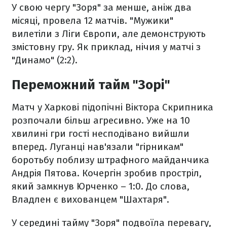
У свою чергу "Зоря" за менше, аніж два
місяці, провела 12 матчів. "Мужики"
вилетіли з Ліги Європи, але демонструють
змістовну гру. Як приклад, нічия у матчі з
"Динамо" (2:2).
Переможний тайм "Зорі"
Матч у Харкові підопічні Віктора Скрипника
розпочали більш агресивно. Уже на 10
хвилині гри гості несподівано вийшли
вперед. Луганці нав'язали "гірникам"
боротьбу поблизу штрафного майданчика
Андрія Пятова. Кочергін зробив простріл,
який замкнув Юрченко – 1:0. До слова,
Владлен є вихованцем "Шахтаря".
У середині тайму "Зоря" подвоїла перевагу,