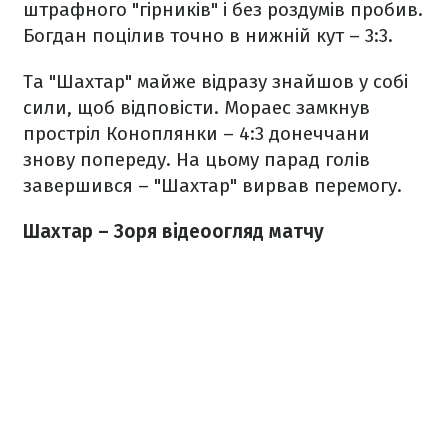
штрафного "гірників" і без роздумів пробив.
Богдан поцілив точно в нижній кут – 3:3.
Та "Шахтар" майже відразу знайшов у собі
сили, щоб відповісти. Мораес замкнув
простріл Коноплянки – 4:3 донеччани
знову попереду. На цьому парад голів
завершився – "Шахтар" вирвав перемогу.
Шахтар – Зоря відеоогляд матчу