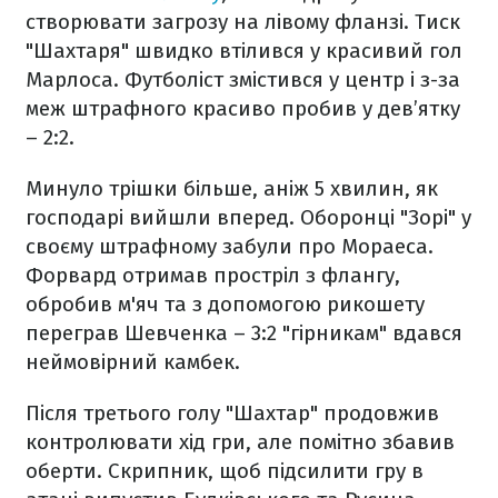
створювати загрозу на лівому фланзі. Тиск
"Шахтаря" швидко втілився у красивий гол
Марлоса. Футболіст змістився у центр і з-за
меж штрафного красиво пробив у дев’ятку
– 2:2.
Минуло трішки більше, аніж 5 хвилин, як
господарі вийшли вперед. Оборонці "Зорі" у
своєму штрафному забули про Мораеса.
Форвард отримав простріл з флангу,
обробив м'яч та з допомогою рикошету
переграв Шевченка – 3:2 "гірникам" вдався
неймовірний камбек.
Після третього голу "Шахтар" продовжив
контролювати хід гри, але помітно збавив
оберти. Скрипник, щоб підсилити гру в