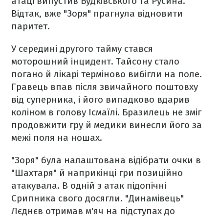
атаці випустив Будківського та Русина.
Відтак, вже "Зоря" прагнула відновити
паритет.
У середині другого тайму стався
моторошний інцидент. Тайсону стало
погано й лікарі терміново вибігли на поле.
Гравець впав після звичайного поштовху
від суперника, і його випадково вдарив
коліном в голову Ісмаїлі. Бразилець не зміг
продовжити гру й медики винесли його за
межі поля на ношах.
"Зоря" була налаштована відібрати очки в
"Шахтаря" й наприкінці гри позиційно
атакувала. В одній з атак підопічні
Срипника свого досягли. "Динамівець"
Лєднєв отримав м'яч на підступах до