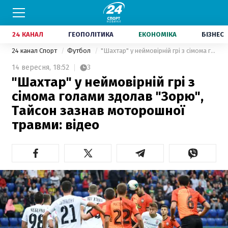
24 КАНАЛ
ГЕОПОЛІТИКА
ЕКОНОМІКА
БІЗНЕС
24 канал Спорт
Футбол
"Шахтар" у неймовірній грі з сімома голами здолав "Зорю", Тайсон зазнав моторошної травми: відео
14 вересня,
18:52
3
"Шахтар" у неймовірній грі з
сімома голами здолав "Зорю",
Тайсон зазнав моторошної
травми: відео