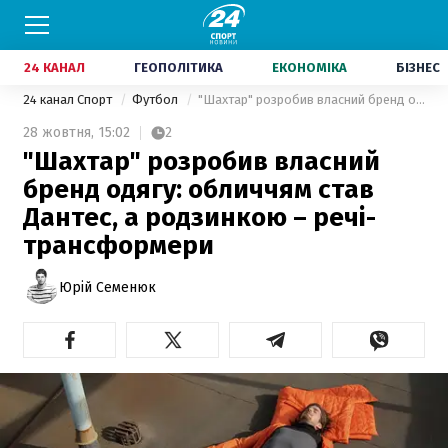
24 КАНАЛ
ГЕОПОЛІТИКА
ЕКОНОМІКА
БІЗНЕС
24 канал Спорт
Футбол
"Шахтар" розробив власний бренд одягу: обличчям став Дантес, а родзинкою – речі-трансформери
28 жовтня,
15:02
2
"Шахтар" розробив власний
бренд одягу: обличчям став
Дантес, а родзинкою – речі-
трансформери
Юрій Семенюк