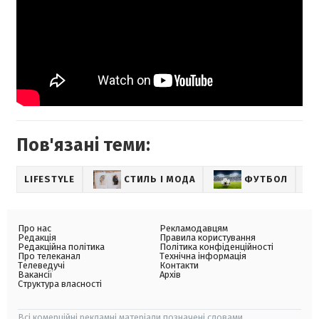
Пов'язані теми:
LIFESTYLE
СТИЛЬ І МОДА
ФУТБОЛ
СП
Про нас
Рекламодавцям
Редакція
Правила користування
Редакційна політика
Політика конфіденційності
Про телеканал
Технічна інформація
Телеведучі
Контакти
Вакансії
Архів
Структура власності
Всі комерційні рекламні матеріали позначені словами