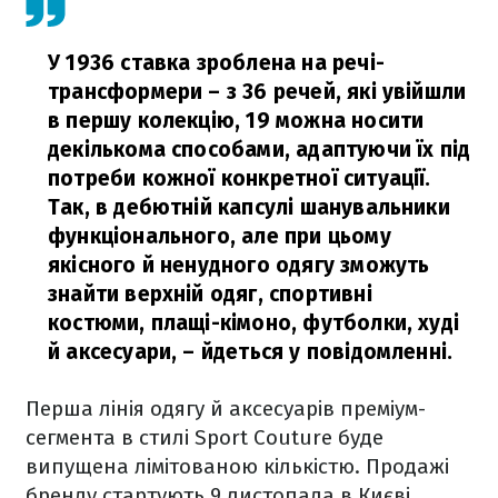
У 1936 ставка зроблена на речі-
трансформери – з 36 речей, які увійшли
в першу колекцію, 19 можна носити
декількома способами, адаптуючи їх під
потреби кожної конкретної ситуації.
Так, в дебютній капсулі шанувальники
функціонального, але при цьому
якісного й ненудного одягу зможуть
знайти верхній одяг, спортивні
костюми, плащі-кімоно, футболки, худі
й аксесуари,
– йдеться у повідомленні.
Перша лінія одягу й аксесуарів преміум-
сегмента в стилі Sport Couture буде
випущена лімітованою кількістю. Продажі
бренду стартують 9 листопада в Києві.