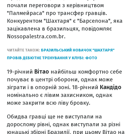
почали переговори з керівництвом
"Палмейраса" про трансфер гравців.
Конкурентом "Шахтаря" є "Барселона", яка
зацікавлена в бразильцях, повідомляє
Nossopalestra.com.br.
ЧИТАЙТЕ ТАКОЖ:
БРАЗИЛЬСЬКИЙ НОВАЧОК "ШАХТАРЯ"
ПРОВІВ ДЕБЮТНЕ ТРЕНУВАННЯ У КЛУБІ: ФОТО
19-річний
Вітао
найбільш комфортно себе
почуває в центрі оборони, однак може
зіграти і в опорній зоні. 18-річний
Кандідо
номінально є лівим захисником, однак
може закрити всю ліву бровку.
Обидва гравці ще не виступали на
дорослому рівні, однак виступали за різні
юнацькі збірні Бразилії, при цьому Вітао на