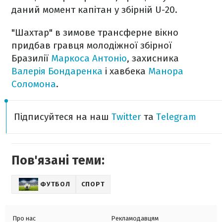
даний момент капітан у збірній U-20.
"Шахтар" в зимове трансферне вікно
придбав гравця молодіжної збірної
Бразилії
Маркоса Антоніо
, захисника
Валерія Бондаренка
і хавбека
Манора
Соломона
.
Підписуйтеся на наш
Twitter
та
Telegram
Пов'язані теми:
ФУТБОЛ
СПОРТ
Про нас
Рекламодавцям