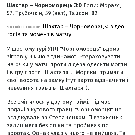
Шахтар – Чорноморець 3:0
Голи: Мораєс,
57, Трубочкін, 59 (авт), Тайсон, 82
Шахтар – Чорноморець: відео
ЧИТАЙТЕ ТАКОЖ:
голів та моментів матчу
У шостому турі УПЛ "Чорноморець" вдома
зіграв у нічию з "Динамо". Розраховувати
на очки у матчі проти лідера одесити могли
і в гру проти "Шахтаря". "Моряки" тримали
свої ворота на замку (тут варто відзначити і
невезіння гравців "Шахтаря").
Все змінилося у другому таймі. Під час
подачі з кутового гравці "Чорноморця" не
вслідкували за Степаненком. Півзахисник
залишився без опіки та пробивав по
воротах. Однак удар у нього не вийшов. Та