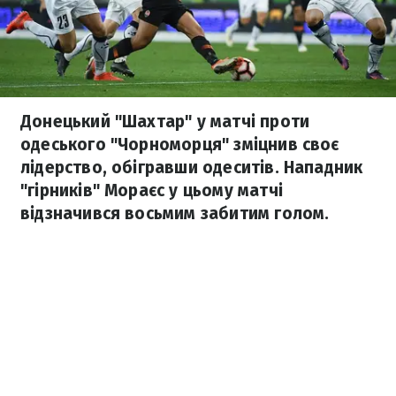
Донецький "Шахтар" у матчі проти
одеського "Чорноморця" зміцнив своє
лідерство, обігравши одеситів. Нападник
"гірників" Мораєс у цьому матчі
відзначився восьмим забитим голом.