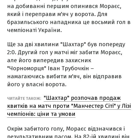
на добиванні першим опинився Мораєс,
який і переправи м'яч у ворота. Для
бразильського нападника це восьмий гол в
чемпіонаті України.
Ще за дві хвилини "Шахтар" був попереду
2:0. Другий гол у матчі міг забити Мораєс,
але його випередив захисник
"Чорноморця" Іван Трубочкін –
намагаючись вибити м'яч, він відправив
його у власні ворота.
"Шахтар" розпочав продаж
ЧИТАЙТЕ ТАКОЖ:
квитків на матч проти "Манчестер Сіті" у Лізі
чемпіонів: ціни та умови
Окрім забитого голу, Мораєс відзначився і
результативним пасом. На 82-ій хвилині він