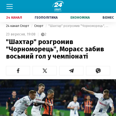
24 КАНАЛ
ГЕОПОЛІТИКА
ЕКОНОМІКА
БІЗНЕС
24 канал Спорт
Спорт
"Шахтар" розгромив "Чорноморець", Мораєс забив восьмий гол у чемпіонаті
23 вересня,
19:08
2
"Шахтар" розгромив
"Чорноморець", Мораєс забив
восьмий гол у чемпіонаті