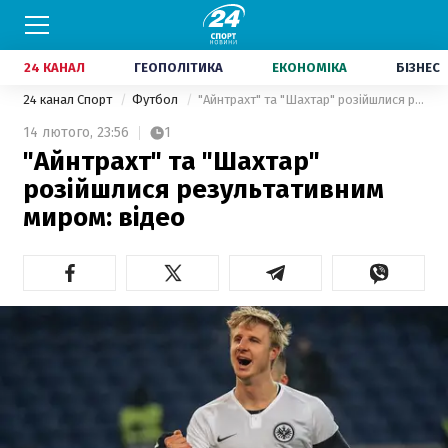
24 КАНАЛ
ГЕОПОЛІТИКА
ЕКОНОМІКА
БІЗНЕС
24 канал Спорт
Футбол
"Айнтрахт" та "Шахтар" розійшлися результативним миром: відео
14 лютого,
23:56
1
"Айнтрахт" та "Шахтар"
розійшлися результативним
миром: відео