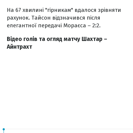
На 67 хвилині "гірникам" вдалося зрівняти
рахунок. Тайсон відзначився після
елегантної передачі Мораєса – 2:2.
Відео голів та огляд матчу Шахтар –
Айнтрахт