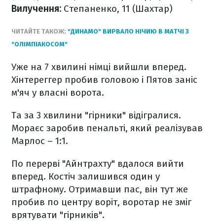
Вилучення:
Степаненко, 11 (Шахтар)
ЧИТАЙТЕ ТАКОЖ:
"ДИНАМО" ВИРВАЛО НІЧИЮ В МАТЧІ З
"ОЛІМПІАКОСОМ"
Уже на 7 хвилині німці вийшли вперед.
Хінтереггер пробив головою і Пятов заніс
м'яч у власні ворота.
Та за 3 хвилини "гірники" відігралися.
Мораєс заробив пенальті, який реалізував
Марлос – 1:1.
По перерві "Айнтрахту" вдалося вийти
вперед. Костіч залишився один у
штрафному. Отримавши пас, він тут же
пробив по центру воріт, воротар не зміг
врятувати "гірників".