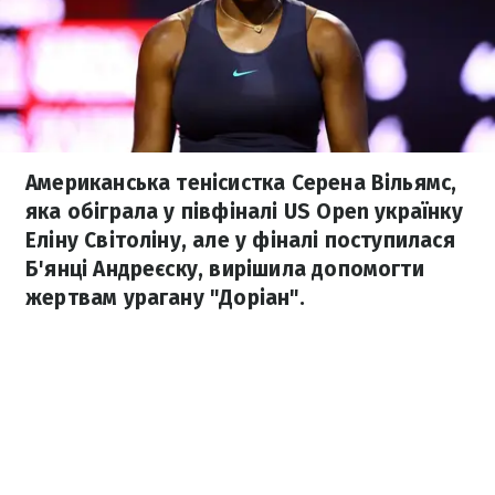
Американська тенісистка Серена Вільямс,
яка обіграла у півфіналі US Open українку
Еліну Світоліну, але у фіналі поступилася
Б'янці Андреєску, вирішила допомогти
жертвам урагану "Доріан".