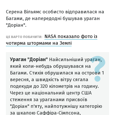
Серена Вільямс особисто відправилася на
Багами, де напередодні бушував ураган
"Доріан".
NASA показало фото із
ЦЕ ВАРТО ПОБАЧИТИ:
чотирма штормами на Землі
Ураган "Доріан"
Найсильніший ураган,
який коли-небудь обрушувався на
Багами. Стихія обрушилася на острови 1
вересня, а швидкість вітру сягала
подекуди до 320 кілометрів на годину.
Через це національний центр США
стеження за ураганами присвоїв
"Доріан" п'яту, найпотужнішу категорію
за шкалою Саффіра-Сімпсона,