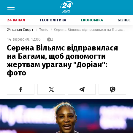
24 КАНАЛ
ГЕОПОЛІТИКА
ЕКОНОМІКА
БІЗНЕС
24 канал Спорт
Теніс
Серена Вільямс відправилася на Багами, щоб допомогти жертвам урагану "Доріан": фото
14 вересня,
12:06
2
Серена Вільямс відправилася
на Багами, щоб допомогти
жертвам урагану "Доріан":
фото