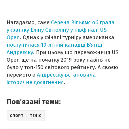
Нагадаємо, саме
Серена Вільямс обіграла
українку Еліну Світоліну у півфіналі US
Open
. Однак у фіналі турніру американка
поступилася 19-літній канадці Б'янці
Андреєску
. При цьому що переможниця US
Open ще на початку 2019 року навіть не
було у топ-150 світового рейтингу. А своєю
перемогою
Андреєску встановила
історичне досягнення
.
Пов'язані теми:
СПОРТ
ТЕНІС