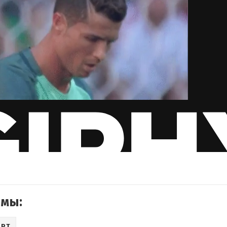
емы:
ОРТ