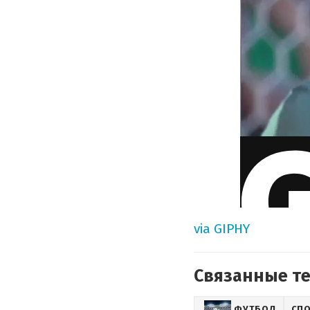
via GIPHY
Связанные т
ФУТБОЛ
СП