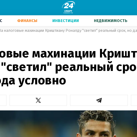
С
ФИНАНСЫ
ИНВЕСТИЦИИ
НЕДВИЖИМОСТЬ
За налоговые махинации Криштиану Роналду "светил" реальный срок, но да
говые махинации Криш
"светил" реальный сро
ода условно