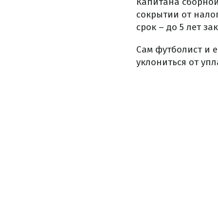
Капитана сборной
сокрытии от нало
срок – до 5 лет з
Сам футболист и е
уклониться от упл