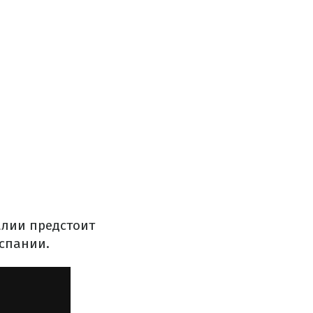
алии предстоит
спании.