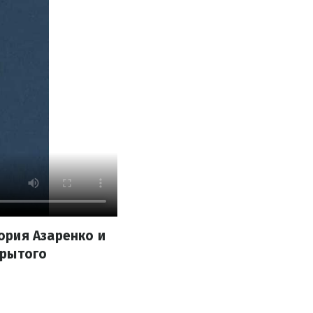
ория Азаренко и
крытого