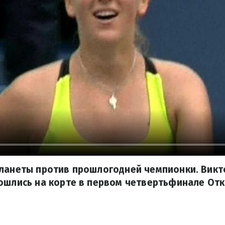
планеты против прошлогодней чемпионки. Викт
сошлись на корте в первом четвертьфинале От