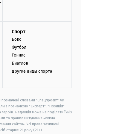
т
Спорт
Бокс
Футбол
Теннис
Биатлон
Другие виды спорта
и позначені словами "Спецпроєкт" чи
ли з позначкою "Експерт", "Позиція"
героїв. Редакція може не поділяти їхніх
ами та правил цитування можна
вання сайтом. Усі права захищені.
осіб старше
21 року (21+)