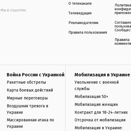
О телеканале
Политик
конфиде
Мы в соцсетях:
приложе
Телеведущие
Соглаше
Рекламодателям
пользов
Сообщес
Правила пользования
Правила
коммент
Война России с Украиной
Мобилизация в Украине
Ракетные обстрелы
Увольнение с военной
службы
Карта боевых действий
Мобилизация 50+
Мирные переговоры
Мобилизация женщин
Воздушная тревога в
Украине
Контракт для 18-24-летних
Массированная атака по
Отсрочка от мобилизации
Украине
Мобилизация в Украине: