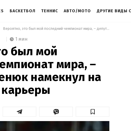
ES
БАСКЕТБОЛ
ТЕННИС
АВТО/МОТО
ДРУГИЕ ВИДЫ 
 Вероятно, это был мой последний чемпионат мира, – депутат Беленюк намекнул на завершение карьеры 
1 мин
то был мой
емпионат мира, –
енюк намекнул на
 карьеры