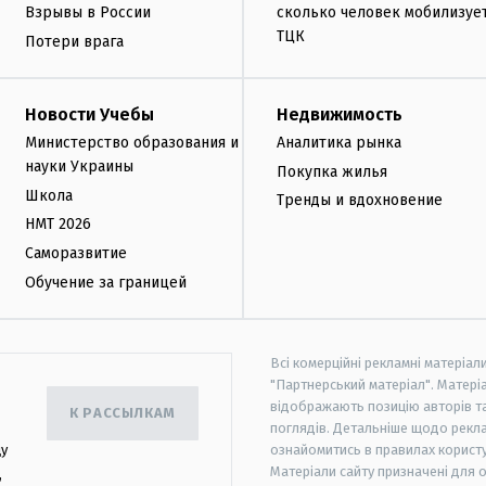
Взрывы в России
сколько человек мобилизуе
ТЦК
Потери врага
Новости Учебы
Недвижимость
Министерство образования и
Аналитика рынка
науки Украины
Покупка жилья
Школа
Тренды и вдохновение
НМТ 2026
Саморазвитие
Обучение за границей
Всі комерційні рекламні матеріал
"Партнерський матеріал". Матеріа
відображають позицію авторів та 
К РАССЫЛКАМ
поглядів. Детальніше щодо рекл
цу
ознайомитись в правилах користу
Матеріали сайту призначені для 
,