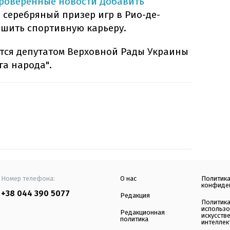
проверенные новости
Добавить
 серебряный призер игр в Рио-де-
шить спортивную карьеру.
тся депутатом Верховной Рады Украины
га народа".
Номер телефона:
О нас
Политик
конфиде
+38 044 390 5077
Редакция
Политик
использ
Редакционная
искусств
политика
интеллек