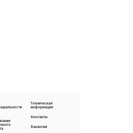
а
Техническая
нциальности
информация
а
Контакты
ования
енного
Вакансии
та