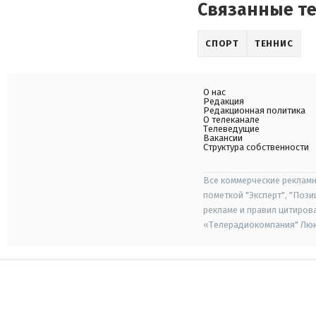
Связанные т
СПОРТ
ТЕННИС
О нас
Редакция
Редакционная политика
О телеканале
Телеведущие
Вакансии
Структура собственности
Все коммерческие рекламн
пометкой "Эксперт", "Поз
рекламе и правил цитиров
«Телерадиокомпания" Люкс