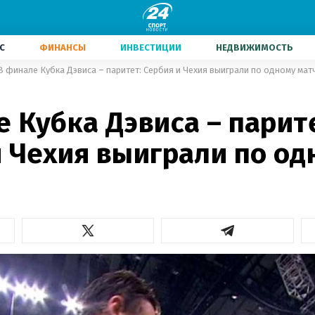
С
ФИНАНСЫ
ИНВЕСТИЦИИ
НЕДВИЖИМОСТЬ
В финале Кубка Дэвиса – паритет: Сербия и Чехия выиграли по одному мат
 Кубка Дэвиса – парит
и Чехия выиграли по од