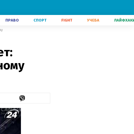
ПРАВО
СПОРТ
FIGHT
УЧЕБА
ЛАЙФХАК
чу
ет:
ному