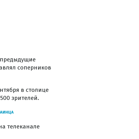
е предыдущие
равлял соперников
нтября в столице
500 зрителей.
РАИНЦА
на телеканале