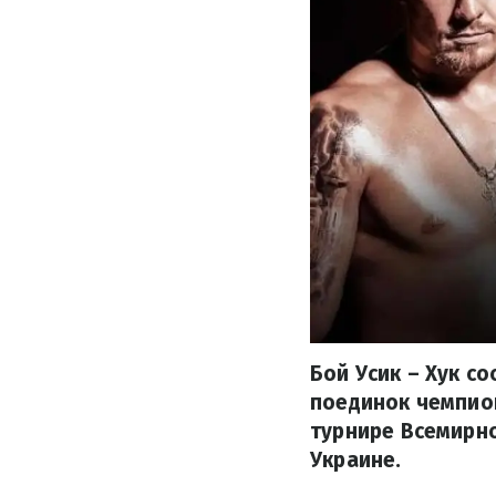
Бой Усик – Хук с
поединок чемпион
турнире Всемирно
Украине.