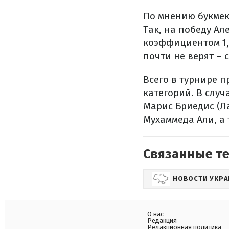
По мнению букмек
Так, на победу Ал
коэффициентом 1,0
почти не верят –
Всего в турнире п
категорий. В слу
Марис Бриедис (Ла
Мухаммеда Али, а 
Связанные т
НОВОСТИ УКР
О нас
Редакция
Редакционная политика