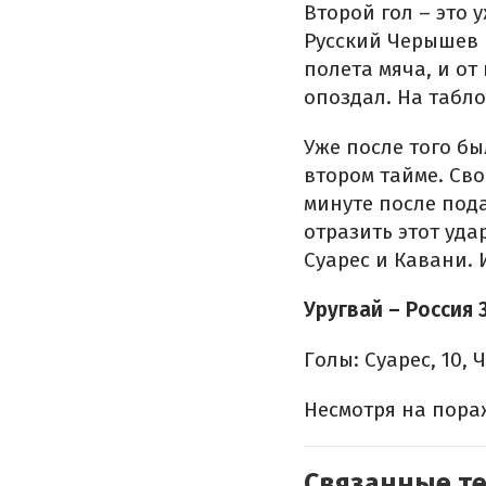
Второй гол – это 
Русский Черышев 
полета мяча, и от
опоздал. На табло
Уже после того бы
втором тайме. Сво
минуте после пода
отразить этот уда
Суарес и Кавани. 
Уругвай – Россия 
Голы: Суарес, 10, 
Несмотря на пораж
Связанные т