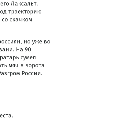
его Лаксальт.
под траекторию
в со скачком
россиян, но уже во
вани. На 90
вратарь сумел
ать мяч в ворота
Разгром России.
еста.