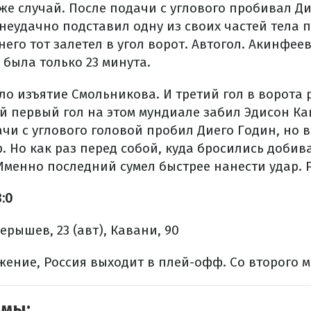
уже случай. После подачи с углового пробивал Ди
неудачно подставил одну из своих частей тела 
 него тот залетел в угол ворот. Автогол. Акинфее
 была только 23 минута.
ло изъятие Смольникова. И третий гол в ворота 
й первый гол на этом мундиале забил Эдисон Ка
чи с углового головой пробил Диего Годин, но 
р. Но как раз перед собой, куда бросились добив
Именно последний сумел быстрее нанести удар. 
3:0
Черышев, 23 (авт), Кавани, 90
ение, Россия выходит в плей-офф. Со второго м
емы: