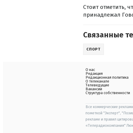
Стоит отметить, ч
принадлежал Гов
Связанные т
СПОРТ
О нас
Редакция
Редакционная политика
О телеканале
Телеведущие
Вакансии
Структура собственности
Все коммерческие рекламн
пометкой "Эксперт", "Поз
рекламе и правил цитиров
«Телерадиокомпания" Люкс