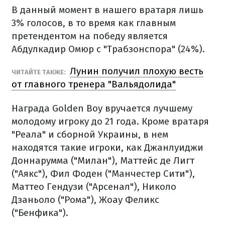
В данный момент в нашего вратаря лишь
3% голосов, в то время как главным
претендентом на победу является
Абдулкадир Омюр с "Трабзонспора" (24%).
Лунин получил плохую весть
ЧИТАЙТЕ ТАКЖЕ:
от главного тренера "Вальядолида"
Награда Golden Boy вручается лучшему
молодому игроку до 21 года. Кроме вратаря
"Реала" и сборной Украины, в нем
находятся такие игроки, как Джанлуиджи
Доннарумма ("Милан"), Маттейс де Лигт
("Аякс"), Фил Фоден ("Манчестер Сити"),
Маттео Гендузи ("Арсенал"), Николо
Дзаньоло ("Рома"), Жоау Феликс
("Бенфика").