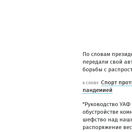
По словам презид
передали свой ав
борьбы с распрос
Спорт прот
К СЛОВУ
пандемией
"Руководство УАФ
обустройстве ком
шефство над наши
распоряжение вес