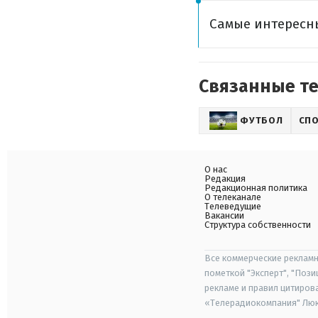
Самые интересн
Связанные т
ФУТБОЛ
СП
О нас
Редакция
Редакционная политика
О телеканале
Телеведущие
Вакансии
Структура собственности
Все коммерческие рекламн
пометкой "Эксперт", "Поз
рекламе и правил цитиров
«Телерадиокомпания" Люкс