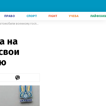
ПРАВО
СПОРТ
FIGHT
УЧЕБА
ЛАЙФХАК
Украинская ассоциация футбола на время карантина передала все свои автомобили военному госпиталю
а на
свои
лю