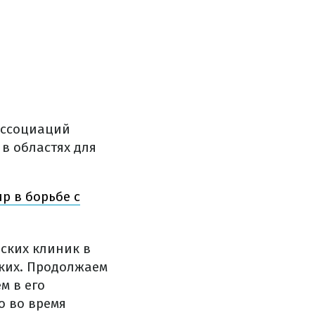
ассоциаций
в областях для
р в борьбе с
ских клиник в
гких. Продолжаем
м в его
о во время