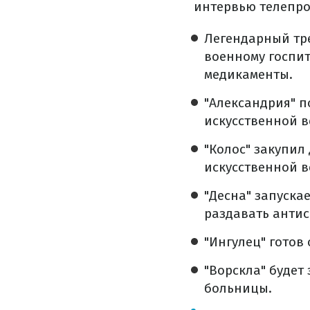
интервью телепро
Легендарный тр
военному госпи
медикаменты.
"Александрия" 
искусственной в
"Колос" закупил
искусственной в
"Десна" запуска
раздавать анти
"Ингулец" готов
"Ворскла" буде
больницы.