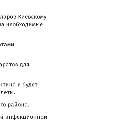
ларов Киевскому
ла необходимые
атами
аратов для
нтина и будет
леты.
го района.
ной инфекционной