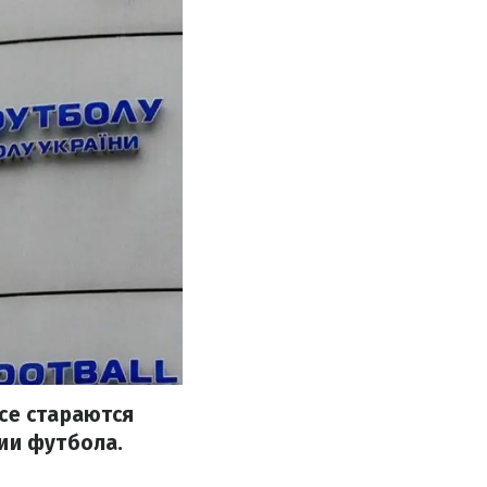
все стараются
ции футбола.