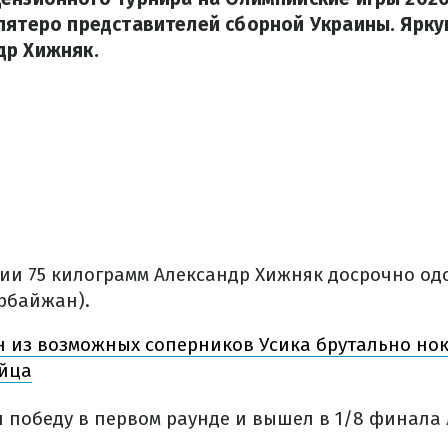
пятеро представителей сборной Украины. Ярк
др Хижняк.
рии 75 килограмм Александр Хижняк досрочно од
рбайжан).
 из возможных соперников Усика брутально но
ойца
 победу в первом раунде и вышел в 1/8 финала