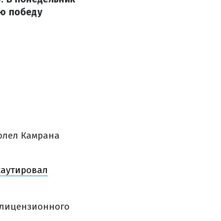
ую победу
олел Камрана
каутировал
 лицензионного