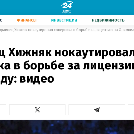
С
ФИНАНСЫ
ИНВЕСТИЦИИ
НЕДВИЖИМОСТЬ
краинец Хижняк нокаутировал соперника в борьбе за лицензию на Олимпиа
ц Хижняк нокаутирова
ка в борьбе за лицензи
ду: видео