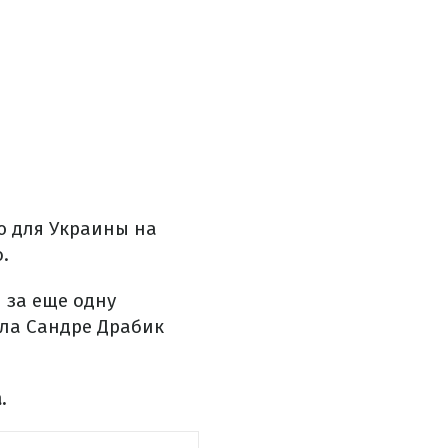
ю для Украины на
.
 за еще одну
ала Сандре Драбик
.