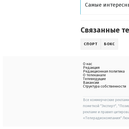
Самые интересн
Связанные т
СПОРТ
БОКС
О нас
Редакция
Редакционная политика
О телеканале
Телеведущие
Вакансии
Структура собственности
Все коммерческие рекламн
пометкой "Эксперт", "Поз
рекламе и правил цитиров
«Телерадиокомпания" Люкс