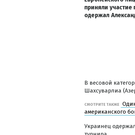
приняли участие 
одержал Алексан
В весовой катего
Шахсуварлиа (Азе
Один
СМОТРИТЕ ТАКЖЕ
американского б
Украинец одержал
турнира.