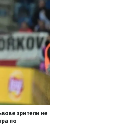
ьвове зрители не
тра по