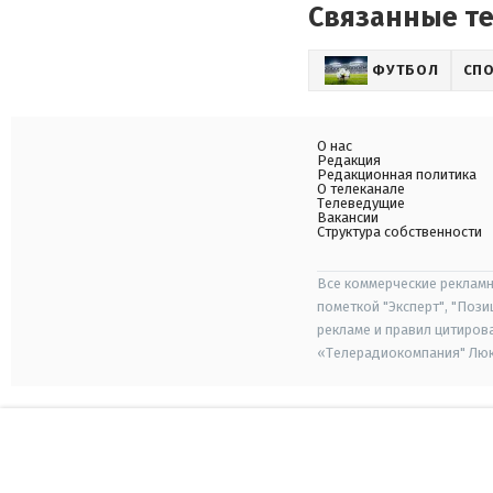
Связанные т
ФУТБОЛ
СП
О нас
Редакция
Редакционная политика
О телеканале
Телеведущие
Вакансии
Структура собственности
Все коммерческие рекламн
пометкой "Эксперт", "Поз
рекламе и правил цитиров
«Телерадиокомпания" Люкс