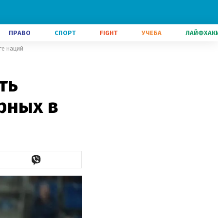
ПРАВО
СПОРТ
FIGHT
УЧЕБА
ЛАЙФХАК
ге наций
ть
рных в