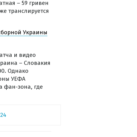
атная – 59 гривен
оже транслируется
 сборной Украины
атча и видео
краина – Словакия
00. Однако
роны УЕФА
 фан-зона, где
24