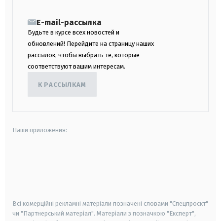
E-mail-рассылка
Будьте в курсе всех новостей и
обновлений! Перейдите на страницу наших
рассылок, чтобы выбрать те, которые
соответствуют вашим интересам.
К РАССЫЛКАМ
Наши приложения:
android
apple
smart tv
samsung smart tv
Всі комерційні рекламні матеріали позначені словами "Спецпроєкт"
чи "Партнерський матеріал". Матеріали з позначкою "Експерт",