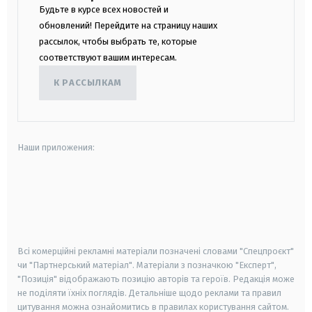
Будьте в курсе всех новостей и
обновлений! Перейдите на страницу наших
рассылок, чтобы выбрать те, которые
соответствуют вашим интересам.
К РАССЫЛКАМ
Наши приложения:
android
apple
smart tv
samsung smart tv
Всі комерційні рекламні матеріали позначені словами "Спецпроєкт"
чи "Партнерський матеріал". Матеріали з позначкою "Експерт",
"Позиція" відображають позицію авторів та героїв. Редакція може
не поділяти їхніх поглядів. Детальніше щодо реклами та правил
цитування можна ознайомитись в правилах користування сайтом.