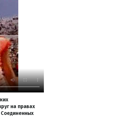
ских
круг на правах
з Соединенных