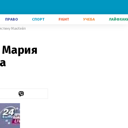
ПРАВО
СПОРТ
FIGHT
УЧЕБА
ЛАЙФХАК
ристину МакХейл
ia Мария
а