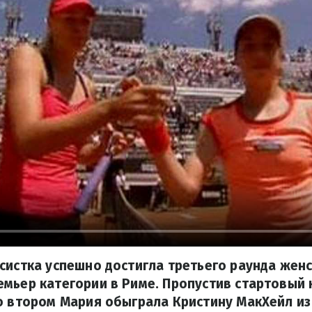
систка успешно достигла третьего раунда жен
мьер категории в Риме. Пропустив стартовый 
о втором Мария обыграла Кристину МакХейл и