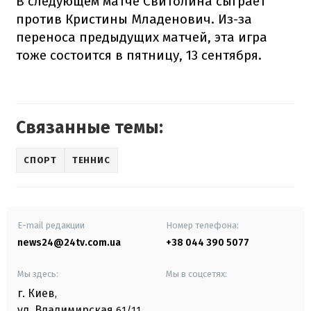
В следующем матче Свитолина сыграет
против Кристины Младенович. Из-за
переноса предыдущих матчей, эта игра
тоже состоится в пятницу, 13 сентября.
Связанные темы:
СПОРТ
ТЕННИС
E-mail редакции
Номер телефона:
news24@24tv.com.ua
+38 044 390 5077
Мы здесь:
Мы в соцсетях:
г. Киев
,
ул. Владимирская
61/11,