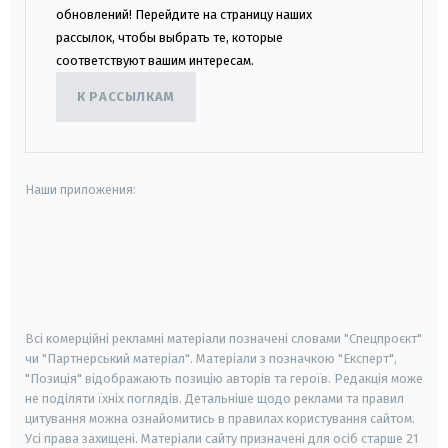
обновлений! Перейдите на страницу наших
рассылок, чтобы выбрать те, которые
соответствуют вашим интересам.
К РАССЫЛКАМ
Наши приложения:
android
apple
smart tv
samsung smart tv
Всі комерційні рекламні матеріали позначені словами "Спецпроєкт"
чи "Партнерський матеріал". Матеріали з позначкою "Експерт",
"Позиція" відображають позицію авторів та героїв. Редакція може
не поділяти їхніх поглядів. Детальніше щодо реклами та правил
цитування можна ознайомитись в правилах користування сайтом.
Усі права захищені.
Матеріали сайту призначені для осіб старше
21