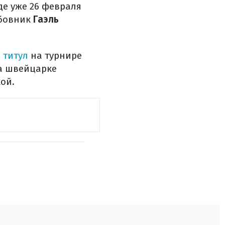
де уже 26 февраля
юбовник
Гаэль
 титул
на турнире
ла швейцарке
ой.