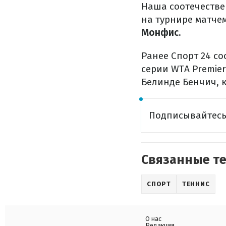
Наша соотечестве
на турнире матче
Монфис.
Ранее Спорт 24 со
серии WTA Premie
Белинде Бенчич, 
Подписывайтес
Связанные т
СПОРТ
ТЕННИС
О нас
Редакция