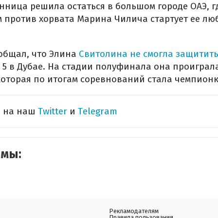
нница решила остаться в большом городе ОАЭ, г
м против хорвата Марина Чилича стартует ее л
общал, что Элина
Свитолина не смогла защитить
r 5 в Дубае. На стадии полуфинала она проигра
которая по итогам соревнований стала чемпионк
ь на наш
Twitter
и
Telegram
емы:
Рекламодателям
Правила пользования