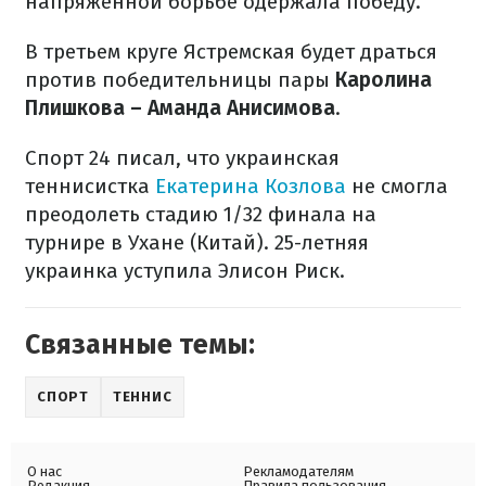
напряженной борьбе одержала победу.
В третьем круге Ястремская будет драться
против победительницы пары
Каролина
Плишкова – Аманда Анисимова
.
Спорт 24 писал, что украинская
теннисистка
Екатерина Козлова
не смогла
преодолеть стадию 1/32 финала на
турнире в Ухане (Китай). 25-летняя
украинка уступила Элисон Риск.
Связанные темы:
СПОРТ
ТЕННИС
О нас
Рекламодателям
Редакция
Правила пользования