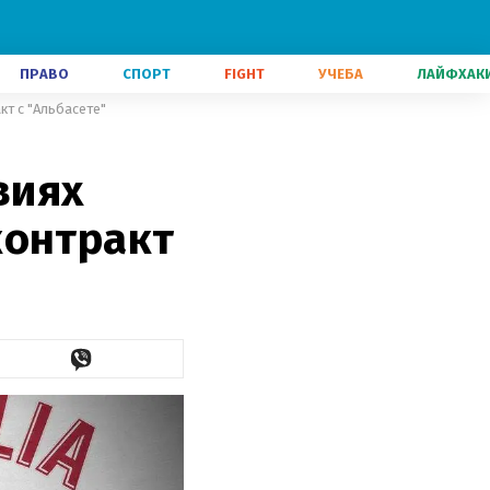
ПРАВО
СПОРТ
FIGHT
УЧЕБА
ЛАЙФХАК
кт с "Альбасете"
виях
контракт