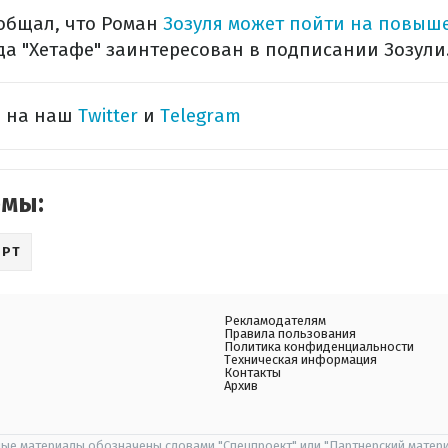
ообщал, что Роман
Зозуля может пойти на повыш
а "Хетафе" заинтересован в подписании Зозули
ь на наш
Twitter
и
Telegram
емы:
ОРТ
Рекламодателям
Правила пользования
Политика конфиденциальности
Техническая информация
Контакты
Архив
ые материалы обозначены словами "Спецпроект" или "Партнерский матери