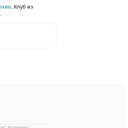
ение
. Клуб из
.
ал". Материалы с