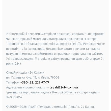
android
apple
smart tv
samsung smart tv
Всі комерційні рекламні матеріали позначені словами "Спецпроєкт"
чи "Партнерський матеріал". Матеріали з позначкою "Експерт",
"Позиція" відображають позицію авторів та героїв. Редакція може
не поділяти їхніх поглядів. Детальніше щодо реклами та правил
цитування можна ознайомитись в правилах користування сайтом.
Усі права захищені.
Матеріали сайту призначені для осіб старше
21
року (21+)
Онлайн-медіа «24 Канал»
пл. Галицька, буд. 15, м. Львів, 79008
Телефон
+380 (32) 229-77-77
Адреса електронної пошти —
legal@24tv.com.ua
Ідентифікатор онлайн-медіа в Реєстрі суб'єктів у сфері медіа —
R40-06057
© 2005—2026,
ПрАТ «Телерадіокомпанія "Люкс"», 24 Канал.