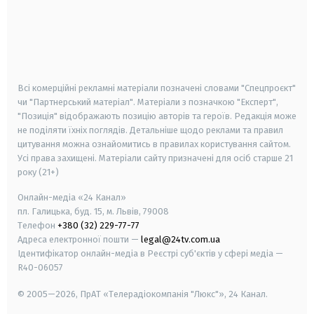
android
apple
smart tv
samsung smart tv
Всі комерційні рекламні матеріали позначені словами "Спецпроєкт"
чи "Партнерський матеріал". Матеріали з позначкою "Експерт",
"Позиція" відображають позицію авторів та героїв. Редакція може
не поділяти їхніх поглядів. Детальніше щодо реклами та правил
цитування можна ознайомитись в правилах користування сайтом.
Усі права захищені.
Матеріали сайту призначені для осіб старше
21
року (21+)
Онлайн-медіа «24 Канал»
пл. Галицька, буд. 15, м. Львів, 79008
Телефон
+380 (32) 229-77-77
Адреса електронної пошти —
legal@24tv.com.ua
Ідентифікатор онлайн-медіа в Реєстрі суб'єктів у сфері медіа —
R40-06057
© 2005—2026,
ПрАТ «Телерадіокомпанія "Люкс"», 24 Канал.