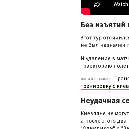
Без изъятий 
Этот тур отличилс
не был назначен п
И удаление в матч
траекторию полета
Транс
ЧИТАЙТЕ ТАКЖЕ:
тренировку с кие
Неудачная с
Киевляне не могут
а после этого два 
"Олимпиком" и "З