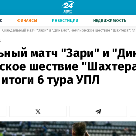
С
ФИНАНСЫ
ИНВЕСТИЦИИ
НЕДВИЖИМОСТЬ
Скандальный матч "Зари" и "Динамо", чемпионское шествие "Шахтера": гл
5
ный матч "Зари" и "Ди
ское шествие "Шахтера
итоги 6 тура УПЛ