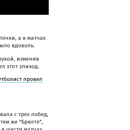
точки, а в матчах
было вдоволь.
рукой, изменив
ел этот эпизод.
утболист провел
вала с трех побед,
тем же "Брюгге",
 в шести матчах