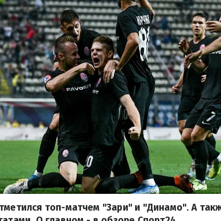
тметился топ-матчем "Зари" и "Динамо". А та
татами. О главном - в обзоре Спорт24.