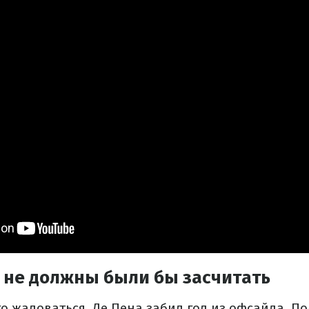
 не должны были бы засчитать
го жаловаться. Де Пена забил гол из офсайда. П