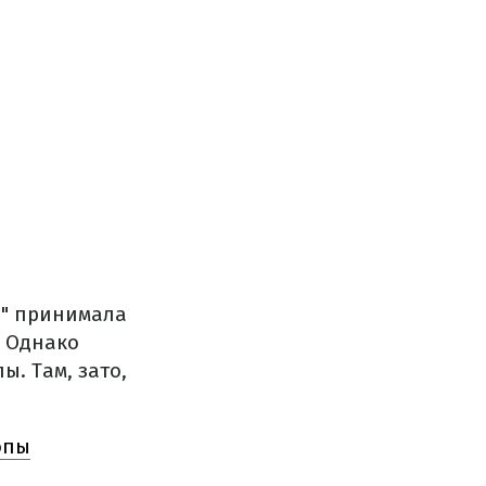
я" принимала
. Однако
. Там, зато,
опы