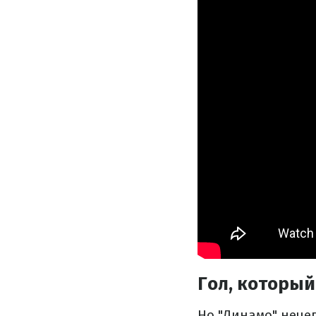
Гол, который
Но "Динамо" нече