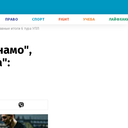
ПРАВО
СПОРТ
FIGHT
УЧЕБА
ЛАЙФХАК
авные итоги 6 тура УПЛ
намо",
":