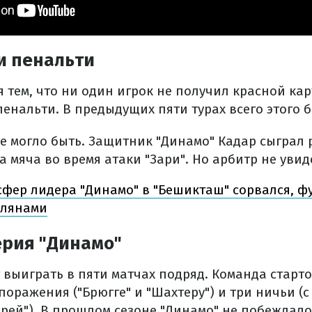
и пенальти
я тем, что ни один игрок не получил красной кар
енальти. В предыдущих пяти турах всего этого 
е могло быть. Защитник "Динамо" Кадар сыграл 
 мяча во время атаки "Зари". Но арбитр не увид
фер лидера "Динамо" в "Бешикташ" сорвался, ф
влянами
ерия "Динамо"
 выиграть в пяти матчах подряд. Команда старто
поражения ("Брюгге" и "Шахтеру") и три ничьи (с 
арей"). В прошлом сезоне "Динамо" не побеждало