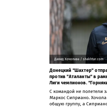
Давид Хочолава
/ shakhtar.com
Донецкий "Шахтер" отпра
против "Аталанты" в рам
Лиги чемпионов. "Горняк
С командой не полетели 
Маркос Сиприано. Хочола
общую группу, а Сиприано