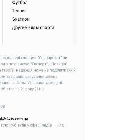
Футбол
Теннис
Биатлон
Другие виды спорта
и позначені словами "Спецпроєкт" чи
ли з позначкою "Експерт", "Позиція"
героїв. Редакція може не поділяти їхніх
ами та правил цитування можна
вання сайтом. Усі права захищені.
осіб старше
21 року (21+)
008
al@24tv.com.ua
стрі суб'єктів у сфері медіа — R40-