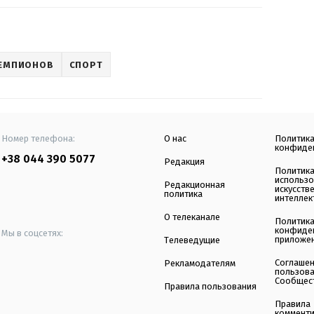
ЧЕМПИОНОВ
СПОРТ
Номер телефона:
О нас
Политик
конфиде
+38 044 390 5077
Редакция
Политик
использ
Редакционная
искусств
политика
интеллек
О телеканале
Политик
конфиде
Мы в соцсетях:
приложе
Телеведущие
Соглаше
Рекламодателям
пользов
Сообщес
Правила пользования
Правила
коммент