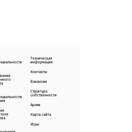
а
Техническая
нциальности
информация
а
Контакты
ования
енного
Вакансии
та
Структура
а
собственности
нциальности
ния
Архив
ние
ателя
Карта сайта
тва
Игры
ирования