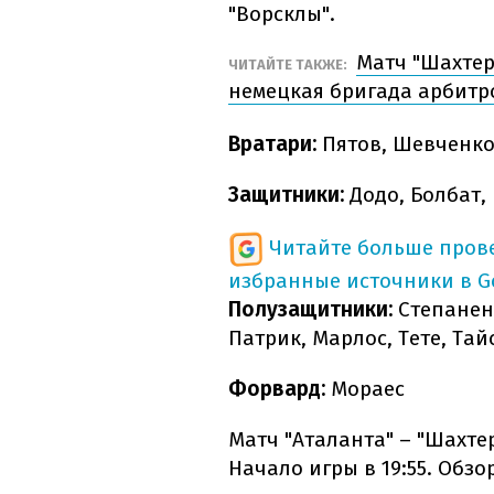
"Ворсклы".
Матч "Шахтер
ЧИТАЙТЕ ТАКЖЕ:
немецкая бригада арбитр
Вратари:
Пятов, Шевченко
Защитники:
Додо, Болбат,
Читайте больше пров
избранные источники в G
Полузащитники:
Степанен
Патрик, Марлос, Тете, Та
Форвард:
Мораес
Матч "Аталанта" – "Шахтер
Начало игры в 19:55. Обз