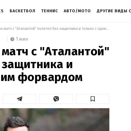
ES
БАСКЕТБОЛ
ТЕННИС
АВТО/МОТО
ДРУГИЕ ВИДЫ 
 "Шахтер" на матч с "Аталантой" полетел без защитника и только с одним форвардом 
1 мин
 матч с "Аталантой"
 защитника и
ним форвардом