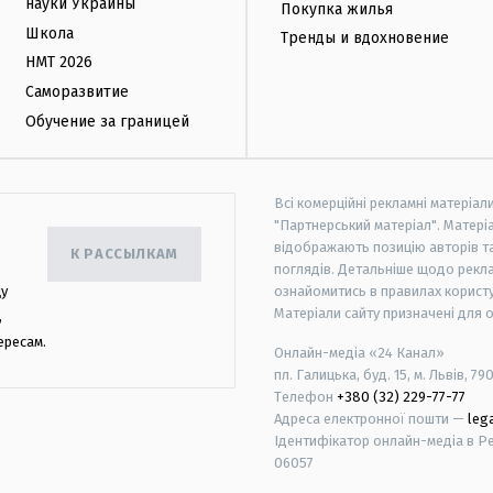
науки Украины
Покупка жилья
Школа
Тренды и вдохновение
НМТ 2026
Саморазвитие
Обучение за границей
Всі комерційні рекламні матеріал
"Партнерський матеріал". Матеріа
відображають позицію авторів та 
К РАССЫЛКАМ
поглядів. Детальніше щодо рекл
цу
ознайомитись в правилах користу
Матеріали сайту призначені для 
,
ересам.
Онлайн-медіа «24 Канал»
пл. Галицька, буд. 15, м. Львів, 79
Телефон
+380 (32) 229-77-77
Адреса електронної пошти —
leg
Ідентифікатор онлайн-медіа в Реє
06057