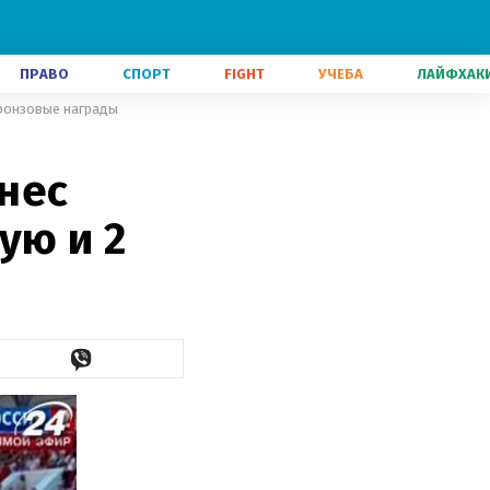
ПРАВО
СПОРТ
FIGHT
УЧЕБА
ЛАЙФХАК
бронзовые награды
нес
ую и 2