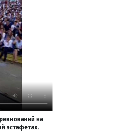
оревнований на
ой эстафетах.