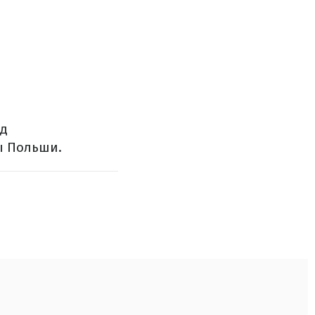
ад
ы Польши.