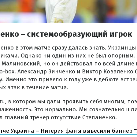
ненко – системообразующий игрок
енко в этом матче сразу далась знать. Украинцы
иками. Однако ни один из них не был опорным.
 Малиновский, но он действовал по всей длине 
o-box. Александр Зинченко и Виктор Коваленко 
. Именно это привело к голу уже в дебюте встре
х атак в течение матча.
тч, в котором мы дали проявить себя многим, по
аженность. Это нормально. Мы сознательно шли 
 главный тренер отсутствие Степаненко.
тче Украина – Нигерия фаны вывесили баннер "