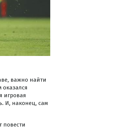
аве, важно найти
м оказался
я игровая
. И, наконец, сам
т повести