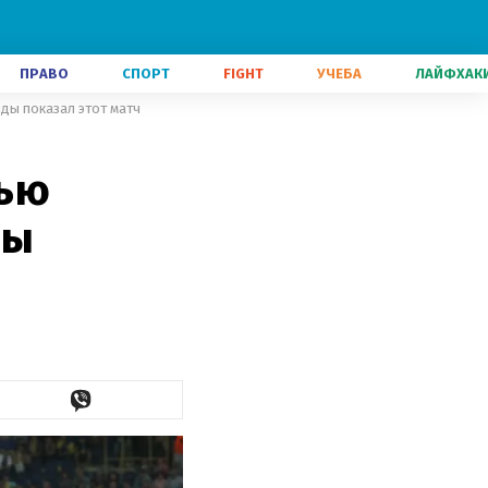
ПРАВО
СПОРТ
FIGHT
УЧЕБА
ЛАЙФХАК
ды показал этот матч
чью
мы