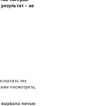
 результат – не
испытать тех
акже посмотреть,
и вырвала ничью