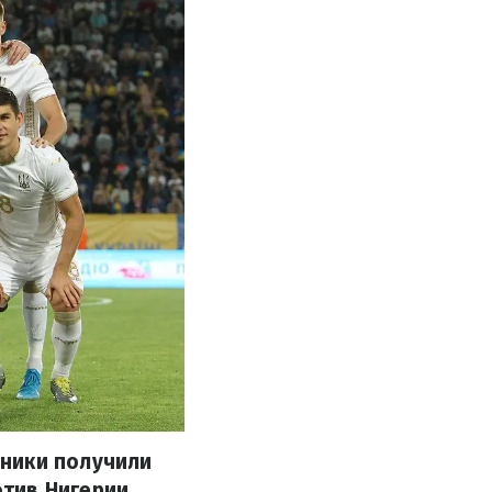
щники получили
тив Нигерии.