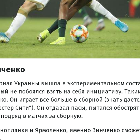
нченко
орная Украины вышла в экспериментальном сост
рый не побоялся взять на себя инициативу. Таки
о. Он играет все больше в сборной (знать даетс
стер Сити"). Он отдавал пасы, пытался обострять
 подряд в матчах за сборную.
оноплянки и Ярмоленко, именно Зинченко сможе
.