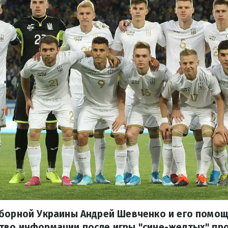
сборной Украины Андрей Шевченко и его помо
тво информации после игры "сине-желтых" про