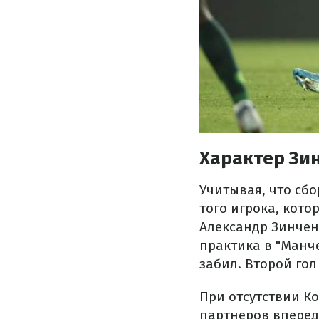
Характер Зи
Учитывая, что сб
того игрока, кото
Александр Зинченк
практика в "Манче
забил. Второй гол
При отсутствии К
партнеров вперед