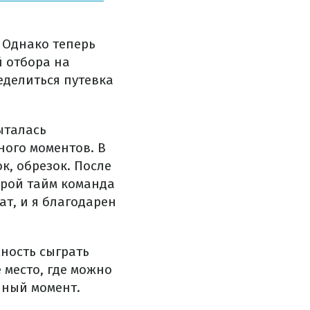
 Однако теперь
й отбора на
еделиться путевка
ыталась
ного моментов. В
к, обрезок. После
орой тайм команда
т, и я благодарен
ность сыграть
 место, где можно
нный момент.