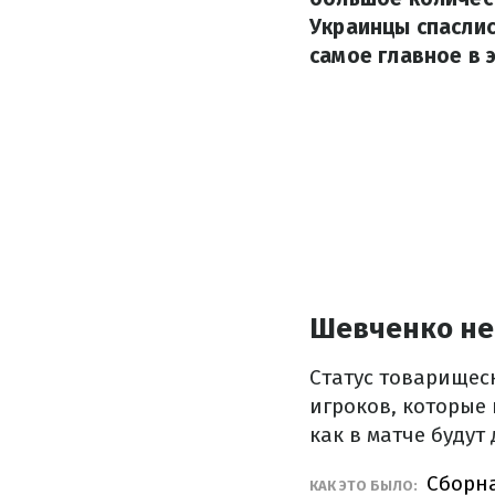
Украинцы спаслис
самое главное в э
Шевченко не
Статус товарищес
игроков, которые 
как в матче будут
Сборн
КАК ЭТО БЫЛО: