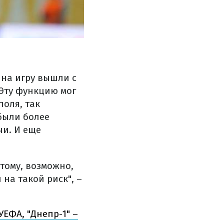
 на игру вышли с
 Эту функцию мог
поля, так
были более
чи. И еще
этому, возможно,
на такой риск", –
УЕФА, "Днепр-1"
–