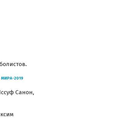
болистов.
 МИРА-2019
Иссуф Санон,
аксим