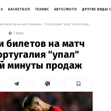
ES
БАСКЕТБОЛ
ТЕННИС
АВТО/МОТО
ДРУГИЕ ВИДЫ 
 Сайт покупки билетов на матч Украина – Португалия "упал" после первой минуты продаж 
1 мин
и билетов на матч
ортугалия "упал"
ой минуты продаж