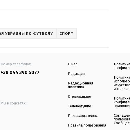
АЯ УКРАИНЫ ПО ФУТБОЛУ
СПОРТ
Номер телефона:
О нас
Политик
конфиде
+38 044 390 5077
Редакция
Политик
использ
Редакционная
искусств
политика
интеллек
О телеканале
Политик
конфиде
Мы в соцсетях:
приложе
Телеведущие
Соглаше
Рекламодателям
пользов
Сообщес
Правила пользования