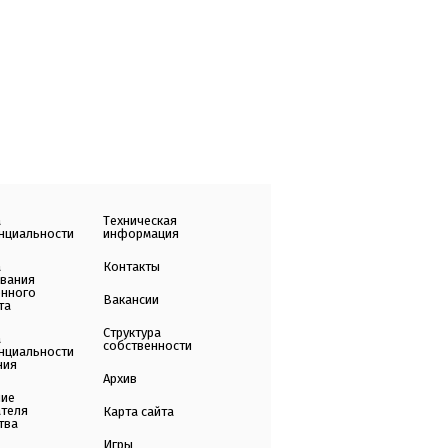
а
Техническая
нциальности
информация
а
Контакты
ования
енного
Вакансии
та
Структура
а
собственности
нциальности
ния
Архив
ние
ателя
Карта сайта
тва
Игры