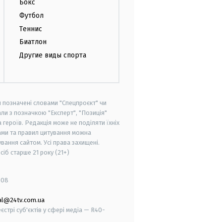
Бокс
Футбол
Теннис
Биатлон
Другие виды спорта
и позначені словами "Спецпроєкт" чи
ли з позначкою "Експерт", "Позиція"
героїв. Редакція може не поділяти їхніх
ами та правил цитування можна
вання сайтом. Усі права захищені.
осіб старше
21 року (21+)
008
al@24tv.com.ua
стрі суб'єктів у сфері медіа — R40-