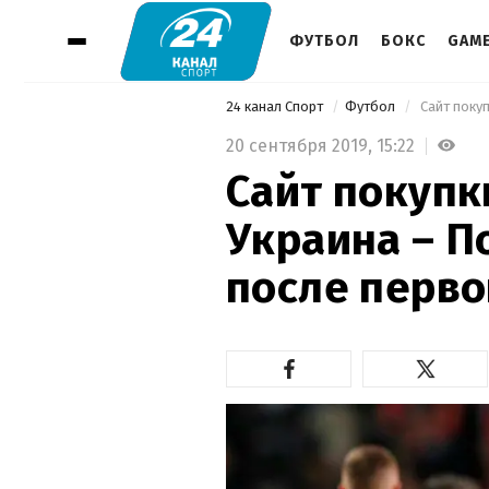
ФУТБОЛ
БОКС
GAM
24 канал Спорт
Футбол
20 сентября 2019,
15:22
Сайт покупк
Украина – П
после перв