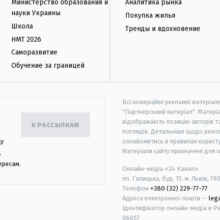
Министерство образования и
Аналитика рынка
науки Украины
Покупка жилья
Школа
Тренды и вдохновение
НМТ 2026
Саморазвитие
Обучение за границей
Всі комерційні рекламні матеріал
"Партнерський матеріал". Матеріа
відображають позицію авторів та 
К РАССЫЛКАМ
поглядів. Детальніше щодо рекл
цу
ознайомитись в правилах користу
Матеріали сайту призначені для 
,
ересам.
Онлайн-медіа «24 Канал»
пл. Галицька, буд. 15, м. Львів, 79
Телефон
+380 (32) 229-77-77
Адреса електронної пошти —
leg
Ідентифікатор онлайн-медіа в Реє
06057