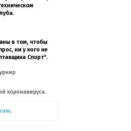
техническом
луба.
ваны в том, чтобы
рос, ни у кого не
лтавщина Спорт".
Турнир
ей коронавируса.
gram
.