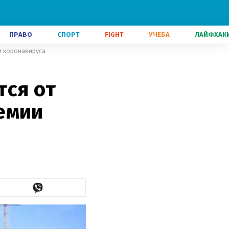
ПРАВО
СПОРТ
FIGHT
УЧЕБА
ЛАЙФХАК
и коронавируса
тся от
емии