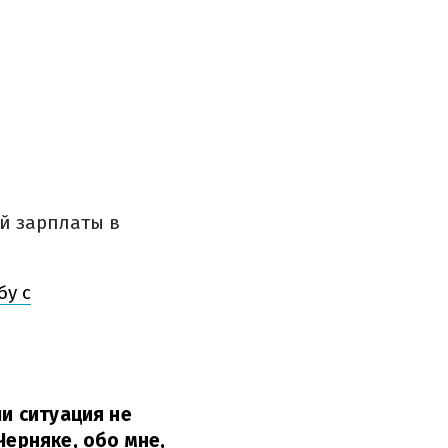
ей зарплаты в
бу с
ли ситуация не
Черняке, обо мне,